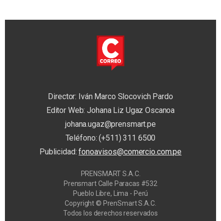
Director: Iván Marco Slocovich Pardo
Editor Web: Johana Liz Ugaz Oscanoa
johana.ugaz@prensmart.pe
Teléfono: (+511) 311 6500
Publicidad:
fonoavisos@comercio.com.pe
PRENSMART S.A.C.
Prensmart Calle Paracas #532
Pueblo Libre, Lima - Perú
Copyright © PrenSmart S.A.C.
Todos los derechos reservados