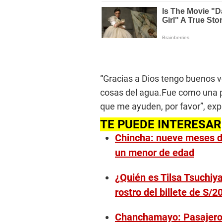
“Gracias a Dios tengo buenos 
cosas del agua.Fue como una p
que me ayuden, por favor”, exp
TE PUEDE INTERESAR
Chincha: nueve meses de
un menor de edad
¿Quién es Tilsa Tsuchiya
rostro del billete de S/2
Chanchamayo: Pasajero