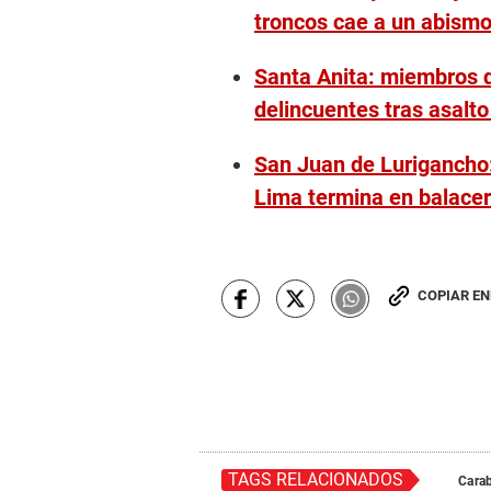
troncos cae a un abism
Santa Anita: miembros d
delincuentes tras asalto
San Juan de Lurigancho
Lima termina en balace
COPIAR E
TAGS RELACIONADOS
Carab