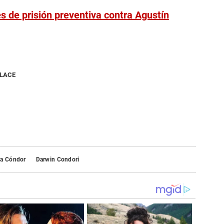
es de prisión preventiva contra Agustín
NLACE
la Cóndor
Darwin Condori