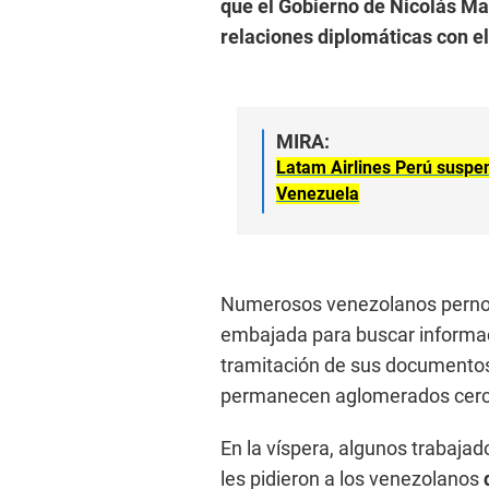
que el Gobierno de Nicolás Ma
relaciones diplomáticas con e
MIRA:
Latam Airlines Perú suspen
Venezuela
Numerosos venezolanos pernoc
embajada para buscar informaci
tramitación de sus documentos;
permanecen aglomerados cerca 
En la víspera, algunos trabaja
les pidieron a los venezolanos