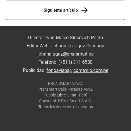
Siguiente artículo
Director: Iván Marco Slocovich Pardo
Editor Web: Johana Liz Ugaz Oscanoa
johana.ugaz@prensmart.pe
Teléfono: (+511) 311 6500
Publicidad:
fonoavisos@comercio.com.pe
PRENSMART S.A.C.
Prensmart Calle Paracas #532
Pueblo Libre, Lima - Perú
Copyright © PrenSmart S.A.C.
Todos los derechos reservados