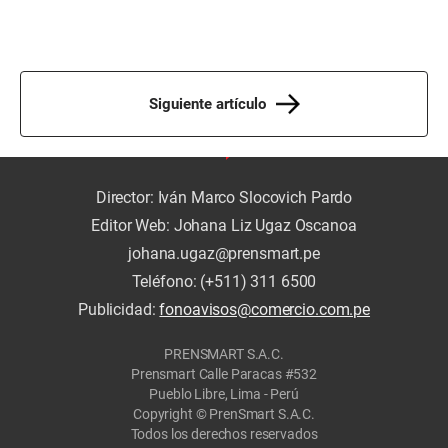
Siguiente artículo
Director: Iván Marco Slocovich Pardo
Editor Web: Johana Liz Ugaz Oscanoa
johana.ugaz@prensmart.pe
Teléfono: (+511) 311 6500
Publicidad:
fonoavisos@comercio.com.pe
PRENSMART S.A.C.
Prensmart Calle Paracas #532
Pueblo Libre, Lima - Perú
Copyright © PrenSmart S.A.C.
Todos los derechos reservados