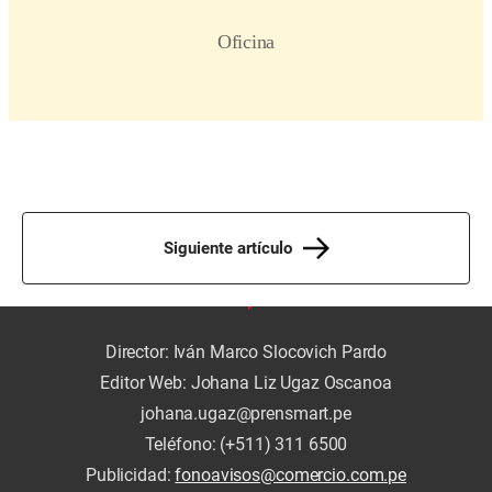
Siguiente artículo
Director: Iván Marco Slocovich Pardo
Editor Web: Johana Liz Ugaz Oscanoa
johana.ugaz@prensmart.pe
Teléfono: (+511) 311 6500
Publicidad:
fonoavisos@comercio.com.pe