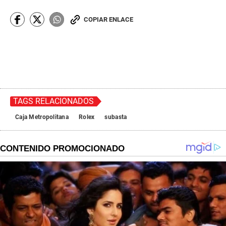
d
s
COPIAR ENLACE
TAGS RELACIONADOS
Caja Metropolitana
Rolex
subasta