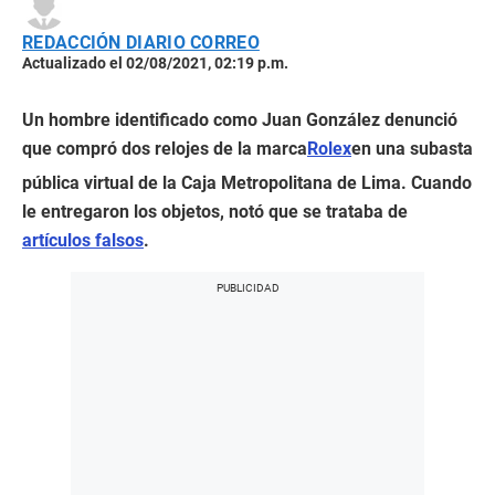
2
minutes,
REDACCIÓN DIARIO CORREO
35
seconds
Actualizado el 02/08/2021, 02:19 p.m.
Un hombre identificado como Juan González denunció
que compró dos relojes de la marca
Rolex
en una subasta
pública virtual de la Caja Metropolitana de Lima. Cuando
le entregaron los objetos, notó que se trataba de
artículos falsos
.