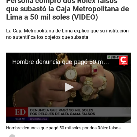
Persona compró dos Rolex falsos
que subastó la Caja Metropolitana de
Lima a 50 mil soles (VIDEO)
La Caja Metropolitana de Lima explicó que su institución
no autentifica los objetos que subasta.
Hombre denuncia que pagó 50 mil soles por dos Rólex falsos
0
Hombre denuncia que pagó 50 mil soles por dos Rólex falsos
seconds
of