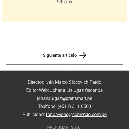
Siguiente artículo
Director: Iván Marco Slocovich Pardo
Editor Web: Johana Liz Ugaz Oscanoa
johana.ugaz@prensmart.pe
Teléfono: (+511) 311 6500
Publicidad:
fonoavisos@comercio.com.pe
PRENSMART S.A.C.