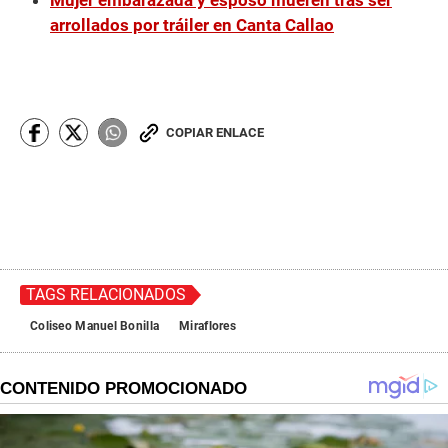
Mujer embarazada y esposo mueren tras ser
arrollados por tráiler en Canta Callao
COPIAR ENLACE
TAGS RELACIONADOS
Coliseo Manuel Bonilla
Miraflores