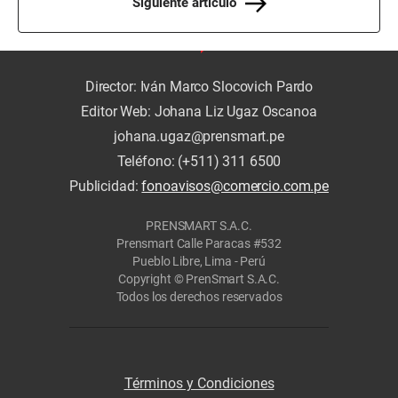
Siguiente artículo
Director: Iván Marco Slocovich Pardo
Editor Web: Johana Liz Ugaz Oscanoa
johana.ugaz@prensmart.pe
Teléfono: (+511) 311 6500
Publicidad:
fonoavisos@comercio.com.pe
PRENSMART S.A.C.
Prensmart Calle Paracas #532
Pueblo Libre, Lima - Perú
Copyright © PrenSmart S.A.C.
Todos los derechos reservados
Términos y Condiciones