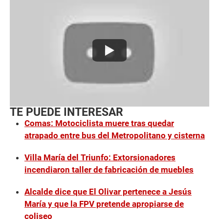
TE PUEDE INTERESAR
Comas: Motociclista muere tras quedar
atrapado entre bus del Metropolitano y cisterna
Villa María del Triunfo: Extorsionadores
incendiaron taller de fabricación de muebles
Alcalde dice que El Olivar pertenece a Jesús
María y que la FPV pretende apropiarse de
coliseo