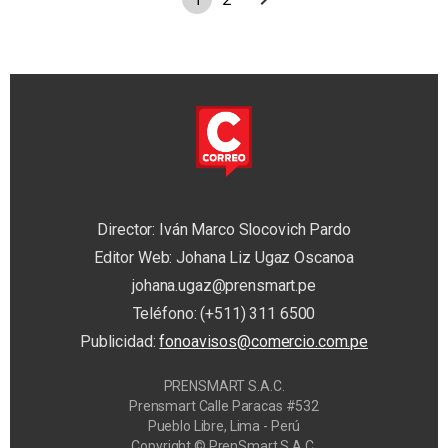
Director: Iván Marco Slocovich Pardo
Editor Web: Johana Liz Ugaz Oscanoa
johana.ugaz@prensmart.pe
Teléfono: (+511) 311 6500
Publicidad:
fonoavisos@comercio.com.pe
PRENSMART S.A.C.
Prensmart Calle Paracas #532
Pueblo Libre, Lima - Perú
Copyright © PrenSmart S.A.C.