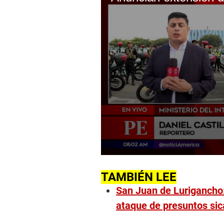
0
s
e
TAMBIÉN LEE
c
San Juan de Lurigancho:
o
n
ataque de presuntos sic
d
s
o