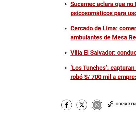
Sucamec aclara que no t
f
5
psicosomáticos para us
m
i
n
Cercado de Lima: comerc
u
t
ambulantes de Mesa R
e
s
,
Villa El Salvador: conduc
3
4
s
‘Los Tunches’: capturan
e
c
robó S/ 700 mil a empre
o
n
d
s
V
o
COPIAR E
l
u
m
e
9
0
%