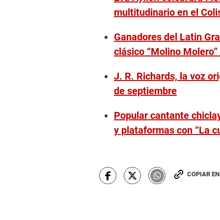
multitudinario en el Col
Ganadores del Latin Gr
clásico “Molino Molero”
J. R. Richards, la voz o
de septiembre
Popular cantante chicla
y plataformas con “La c
COPIAR E