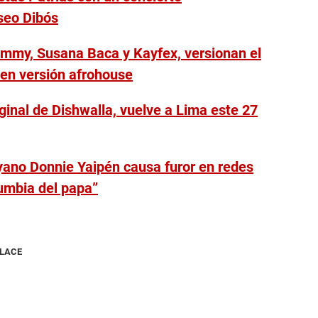
iseo Dibós
ammy, Susana Baca y Kayfex, versionan el
 en versión afrohouse
riginal de Dishwalla, vuelve a Lima este 27
yano Donnie Yaipén causa furor en redes
umbia del papa”
NLACE