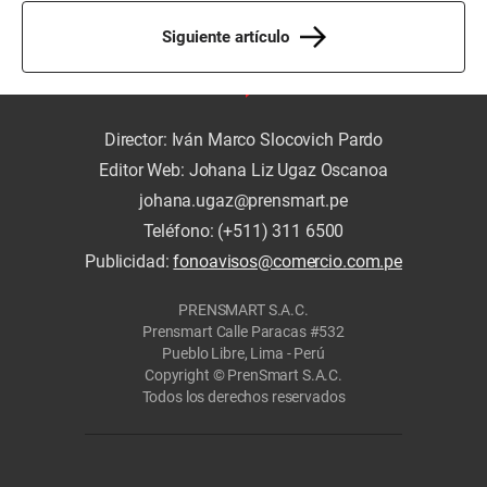
Siguiente artículo
Director: Iván Marco Slocovich Pardo
Editor Web: Johana Liz Ugaz Oscanoa
johana.ugaz@prensmart.pe
Teléfono: (+511) 311 6500
Publicidad:
fonoavisos@comercio.com.pe
PRENSMART S.A.C.
Prensmart Calle Paracas #532
Pueblo Libre, Lima - Perú
Copyright © PrenSmart S.A.C.
Todos los derechos reservados