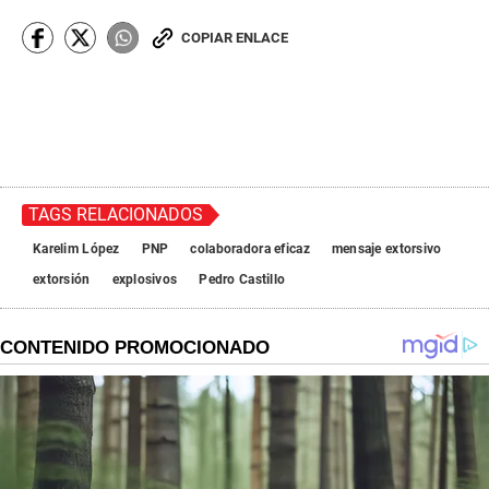
COPIAR ENLACE
TAGS RELACIONADOS
Karelim López
PNP
colaboradora eficaz
mensaje extorsivo
extorsión
explosivos
Pedro Castillo