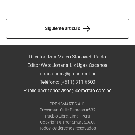
Siguiente artículo
Director: Iván Marco Slocovich Pardo
Editor Web: Johana Liz Ugaz Oscanoa
johana.ugaz@prensmart.pe
Teléfono: (+511) 311 6500
Publicidad:
fonoavisos@comercio.com.pe
PRENSMART S.A.C.
Prensmart Calle Paracas #532
Pueblo Libre, Lima - Perú
Copyright © PrenSmart S.A.C.
Todos los derechos reservados