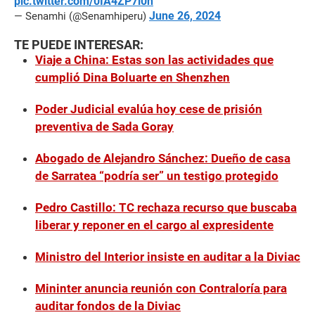
pic.twitter.com/0IA4ZP7i0n
June 26, 2024
— Senamhi (@Senamhiperu)
TE PUEDE INTERESAR:
Viaje a China: Estas son las actividades que
cumplió Dina Boluarte en Shenzhen
Poder Judicial evalúa hoy cese de prisión
preventiva de Sada Goray
Abogado de Alejandro Sánchez: Dueño de casa
de Sarratea “podría ser” un testigo protegido
Pedro Castillo: TC rechaza recurso que buscaba
liberar y reponer en el cargo al expresidente
Ministro del Interior insiste en auditar a la Diviac
Mininter anuncia reunión con Contraloría para
auditar fondos de la Diviac