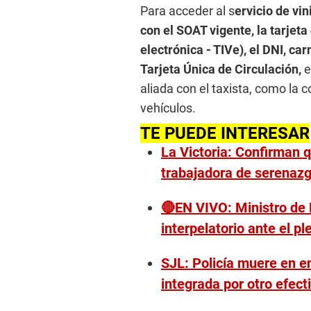
Para acceder al s
ervicio de vin
con el SOAT vigente, la tarjeta 
electrónica - TIVe), el DNI, ca
Tarjeta Única de Circulación,
e
aliada con el taxista, como la 
vehículos.
TE PUEDE INTERESAR
La Victoria: Confirman q
trabajadora de serenaz
🔴EN VIVO: Ministro de 
interpelatorio ante el p
SJL: Policía muere en e
integrada por otro efect