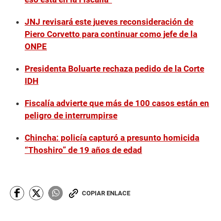
s
o
f
JNJ revisará este jueves reconsideración de
2
m
Piero Corvetto para continuar como jefe de la
i
ONPE
n
u
t
Presidenta Boluarte rechaza pedido de la Corte
e
s
IDH
,
2
Fiscalía advierte que más de 100 casos están en
2
s
peligro de interrumpirse
e
c
o
Chincha: policía capturó a presunto homicida
n
“Thoshiro” de 19 años de edad
d
s
COPIAR ENLACE