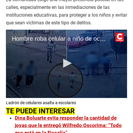
calles, especialmente en las inmediaciones de las
instituciones educativas, para proteger a los niños y evitar
que sean víctimas de este tipo de delitos.
Hombre roba celular a niño de ocho años
0
Ladrón de celulares asalta a escolares
s
e
TE PUEDE INTERESAR
c
Dina Boluarte evita responder la cantidad de
o
n
joyas que le entregó Wilfredo Oscorima: “Todo
d
eso está en la Fiscalía”