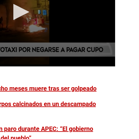
ocho meses muere tras ser golpeado
erpos calcinados en un descampado
n paro durante APEC: “El gobierno
 del pueblo”