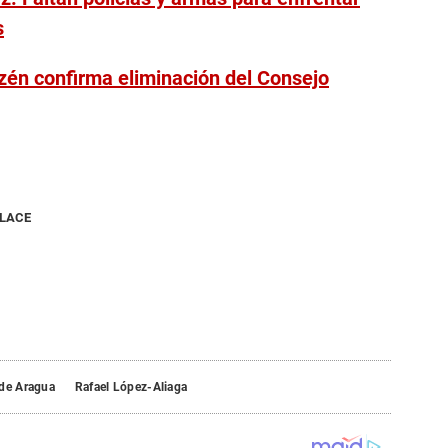
s
zén confirma eliminación del Consejo
NLACE
 de Aragua
Rafael López-Aliaga