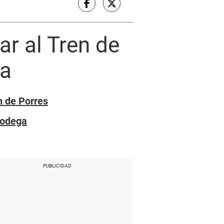
ar al Tren de
ta
n de Porres
bodega