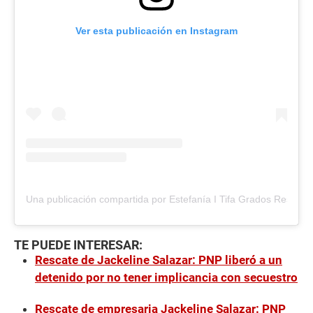
,
2
1
Ver esta publicación en Instagram
s
e
c
o
n
d
s
Una publicación compartida por Estefanía I Tifa Grados Rescate
TE PUEDE INTERESAR:
Rescate de Jackeline Salazar: PNP liberó a un
detenido por no tener implicancia con secuestro
Rescate de empresaria Jackeline Salazar: PNP