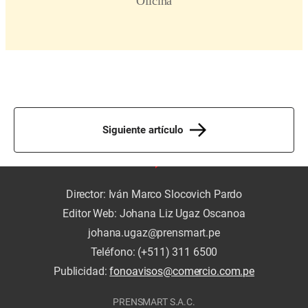
Siguiente artículo
Director: Iván Marco Slocovich Pardo
Editor Web: Johana Liz Ugaz Oscanoa
johana.ugaz@prensmart.pe
Teléfono: (+511) 311 6500
Publicidad:
fonoavisos@comercio.com.pe
PRENSMART S.A.C.