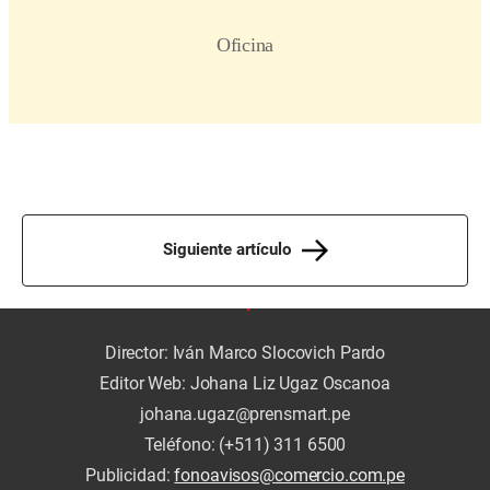
Siguiente artículo
Director: Iván Marco Slocovich Pardo
Editor Web: Johana Liz Ugaz Oscanoa
johana.ugaz@prensmart.pe
Teléfono: (+511) 311 6500
Publicidad:
fonoavisos@comercio.com.pe