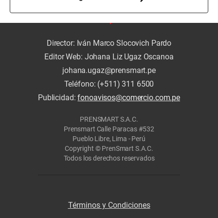
Director: Iván Marco Slocovich Pardo
Editor Web: Johana Liz Ugaz Oscanoa
johana.ugaz@prensmart.pe
Teléfono: (+511) 311 6500
Publicidad:
fonoavisos@comercio.com.pe
PRENSMART S.A.C.
Prensmart Calle Paracas #532
Pueblo Libre, Lima - Perú
Copyright © PrenSmart S.A.C.
Todos los derechos reservados
Términos y Condiciones