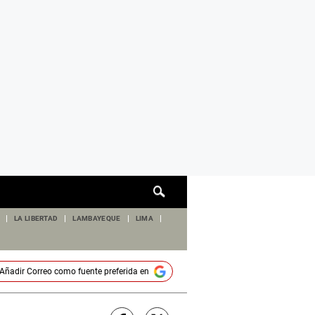
Cuadro
de
búsqueda
LA LIBERTAD
LAMBAYEQUE
LIMA
Añadir
Correo
como fuente preferida en