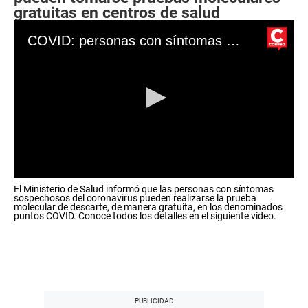
s
gratuitas en centros de salud
o
f
COVID: personas con síntomas pueden tomarse pruebas moleculares gratuitas en centros de salud
0
s
e
c
o
n
d
s
0
El Ministerio de Salud informó que las personas con síntomas
s
sospechosos del coronavirus pueden realizarse la prueba
e
molecular de descarte, de manera gratuita, en los denominados
c
puntos COVID. Conoce todos los detalles en el siguiente video.
o
n
d
s
o
f
0
s