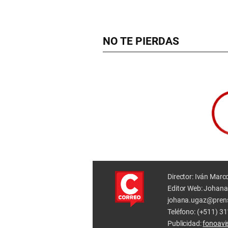
NO TE PIERDAS
Director: Iván Marc
Editor Web: Johana
johana.ugaz@pren
Teléfono: (+511) 3
Publicidad:
fonoav