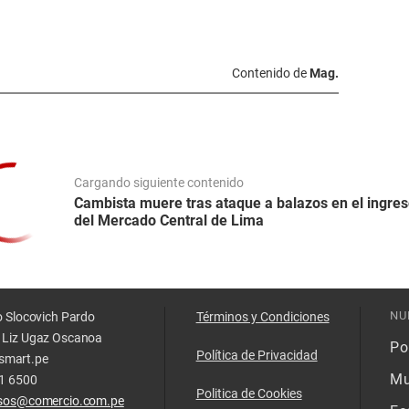
Contenido de
Mag.
Cargando siguiente contenido
Cambista muere tras ataque a balazos en el ingres
del Mercado Central de Lima
NU
o Slocovich Pardo
Términos y Condiciones
 Liz Ugaz Oscanoa
Pol
Política de Privacidad
smart.pe
Mu
11 6500
Politica de Cookies
isos@comercio.com.pe