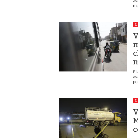
av
ma
L
V
m
c
m
El
av
pol
L
V
M
c