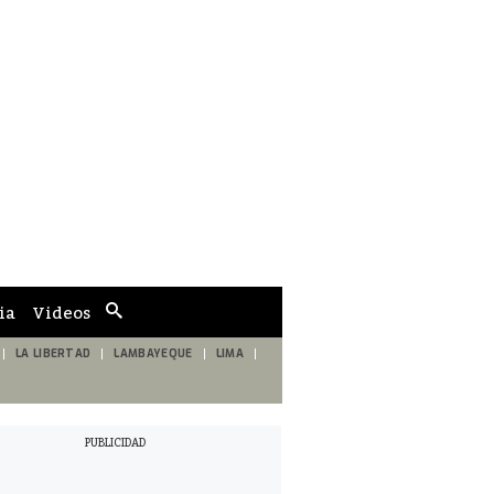
ia
Videos
Cuadro
de
búsqueda
LA LIBERTAD
LAMBAYEQUE
LIMA