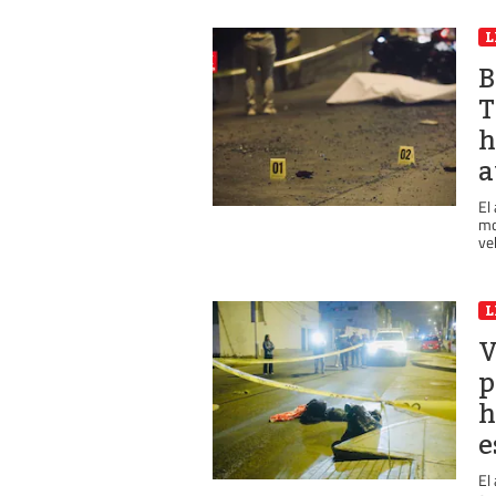
L
B
T
h
a
El
mo
ve
L
V
p
h
e
El