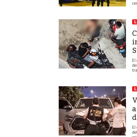
ce
L
C
i
S
El
de
tr
L
V
a
d
El
de
cr