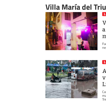
Villa María del Tri
L
V
a
m
Fu
ne
L
A
v
L
Ca
ma
Tr