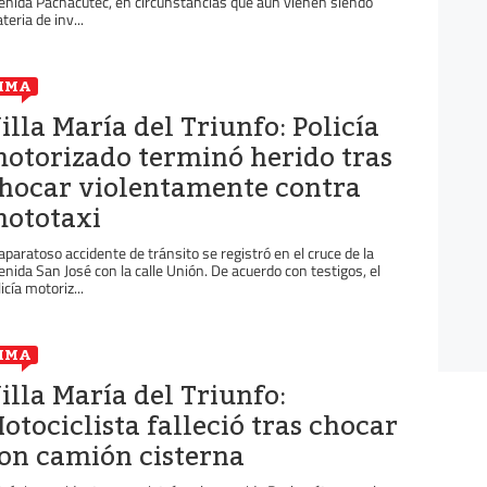
enida Pachacútec, en circunstancias que aún vienen siendo
teria de inv...
IMA
illa María del Triunfo: Policía
otorizado terminó herido tras
hocar violentamente contra
ototaxi
 aparatoso accidente de tránsito se registró en el cruce de la
enida San José con la calle Unión. De acuerdo con testigos, el
icía motoriz...
IMA
illa María del Triunfo:
otociclista falleció tras chocar
on camión cisterna