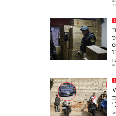
de
apr
L
D
p
c
T
In
pe
L
V
m
“
Se