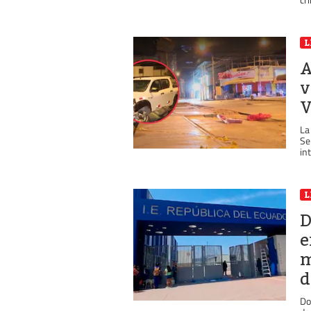
L
A
v
V
La
Se
int
L
D
e
m
d
Do