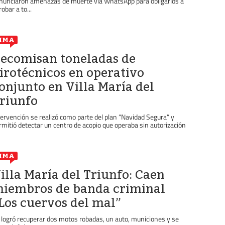
nunciaron amenazas de muerte vía WhatsApp para obligarlos a
obar a to...
IMA
ecomisan toneladas de
irotécnicos en operativo
onjunto en Villa María del
riunfo
tervención se realizó como parte del plan “Navidad Segura” y
rmitió detectar un centro de acopio que operaba sin autorización
IMA
illa María del Triunfo: Caen
iembros de banda criminal
Los cuervos del mal”
 logró recuperar dos motos robadas, un auto, municiones y se