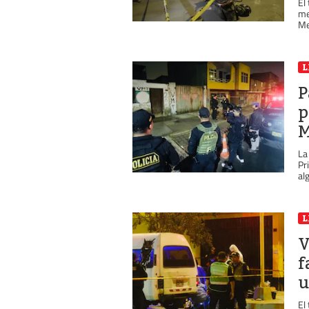
El
me
Me
L
P
p
M
La
Pr
alg
L
V
f
u
El