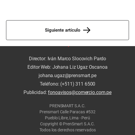
Siguiente artículo
Director: Iván Marco Slocovich Pardo
Editor Web: Johana Liz Ugaz Oscanoa
johana.ugaz@prensmart.pe
Teléfono: (+511) 311 6500
Publicidad:
fonoavisos@comercio.com.pe
PRENSMART S.A.C.
Prensmart Calle Paracas #532
Pueblo Libre, Lima - Perú
Copyright © PrenSmart S.A.C.
Todos los derechos reservados