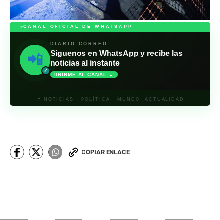
CANAL OFICIAL DE WHATSAPP
DIARIO CORREO
Síguenos en WhatsApp y recibe las
📲
noticias al instante
✓
UNIRME AL CANAL →
📍 NOTICIAS · POLÍTICA · MUNDO· ACTUALIDAD
COPIAR ENLACE