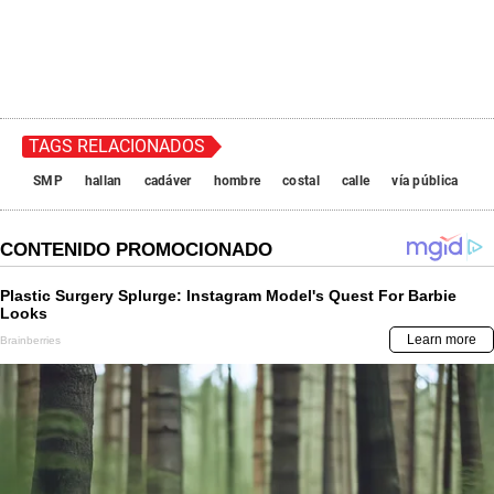
TAGS RELACIONADOS
SMP
hallan
cadáver
hombre
costal
calle
vía pública