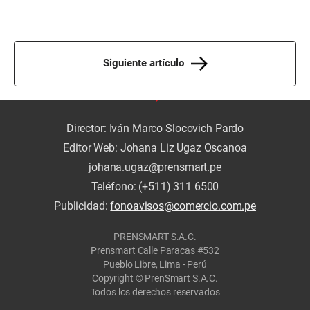
Siguiente artículo
Director: Iván Marco Slocovich Pardo
Editor Web: Johana Liz Ugaz Oscanoa
johana.ugaz@prensmart.pe
Teléfono: (+511) 311 6500
Publicidad:
fonoavisos@comercio.com.pe
PRENSMART S.A.C.
Prensmart Calle Paracas #532
Pueblo Libre, Lima - Perú
Copyright © PrenSmart S.A.C.
Todos los derechos reservados