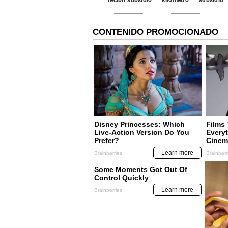
recibir subsidio
kilometro
subsidio