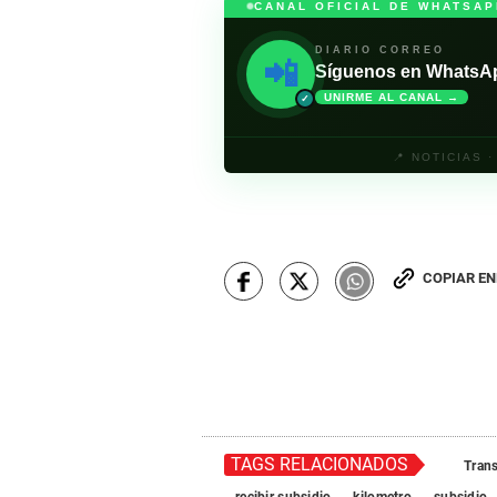
CANAL OFICIAL DE WHATSAP
DIARIO CORREO
📲
Síguenos en WhatsApp 
UNIRME AL CANAL →
✓
📍 NOTICIAS 
COPIAR E
TAGS RELACIONADOS
Tran