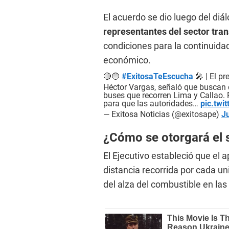
El acuerdo se dio luego del diá
representantes del sector tra
condiciones para la continuidad 
económico.
🔴🔵
#ExitosaTeEscucha
🎤 | El p
Héctor Vargas, señaló que buscan 
buses que recorren Lima y Callao. 
para que las autoridades…
pic.twi
— Exitosa Noticias (@exitosape)
J
¿Cómo se otorgará el 
El Ejecutivo estableció que el
distancia recorrida por cada u
del alza del combustible en la