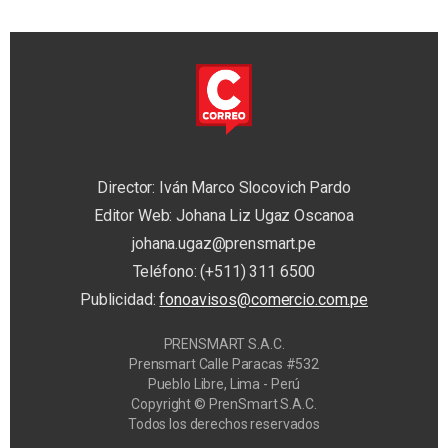
Director: Iván Marco Slocovich Pardo
Editor Web: Johana Liz Ugaz Oscanoa
johana.ugaz@prensmart.pe
Teléfono: (+511) 311 6500
Publicidad:
fonoavisos@comercio.com.pe
PRENSMART S.A.C.
Prensmart Calle Paracas #532
Pueblo Libre, Lima - Perú
Copyright © PrenSmart S.A.C.
Todos los derechos reservados