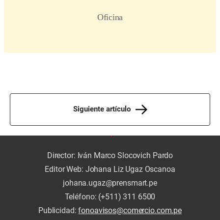
Siguiente artículo
Director: Iván Marco Slocovich Pardo
Editor Web: Johana Liz Ugaz Oscanoa
johana.ugaz@prensmart.pe
Teléfono: (+511) 311 6500
Publicidad:
fonoavisos@comercio.com.pe