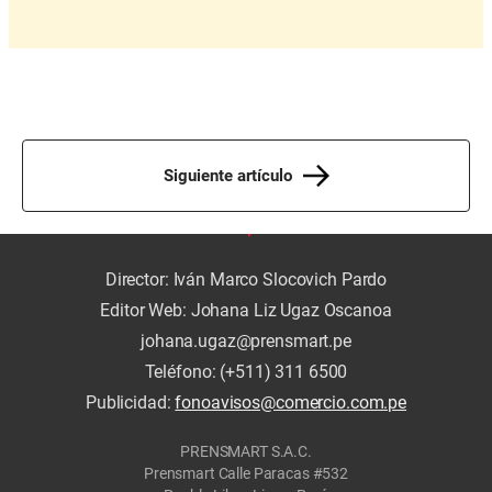
Siguiente artículo
Director: Iván Marco Slocovich Pardo
Editor Web: Johana Liz Ugaz Oscanoa
johana.ugaz@prensmart.pe
Teléfono: (+511) 311 6500
Publicidad:
fonoavisos@comercio.com.pe
PRENSMART S.A.C.
Prensmart Calle Paracas #532