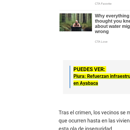
PUEDES VER:
Piura: Refuerzan infraestr
en Ayabaca
Tras el crimen, los vecinos s
que ocurren hasta en las vivie
esta ola de inseguridad.