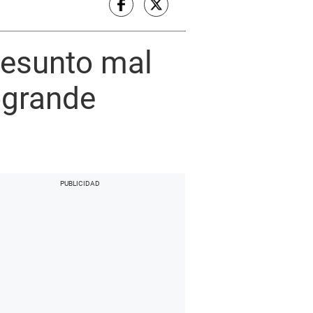
resunto mal
ogrande