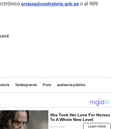
ectrónico
o al 989
arojasg@contraloria.gob.pe
NLACE
aloría
Tambogrande
Piura
audiencia pública