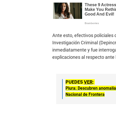
Ante esto, efectivos policiale
Investigación Criminal (Depincr
inmediatamente y fue interrog
explicaciones al respecto ante 
PUEDES
VER
:
Piura: Descubren anomalía
Nacional de Frontera