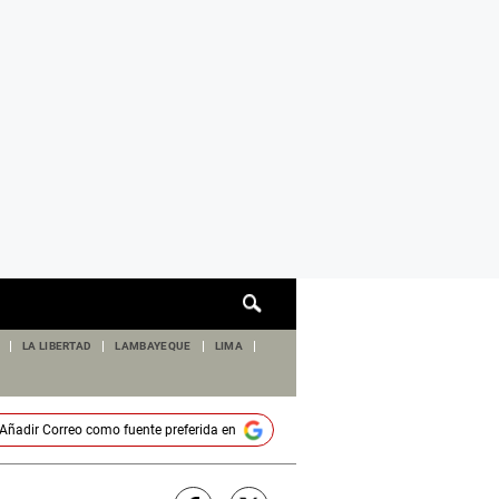
Cuadro
de
búsqueda
LA LIBERTAD
LAMBAYEQUE
LIMA
Añadir
Correo
como fuente preferida en