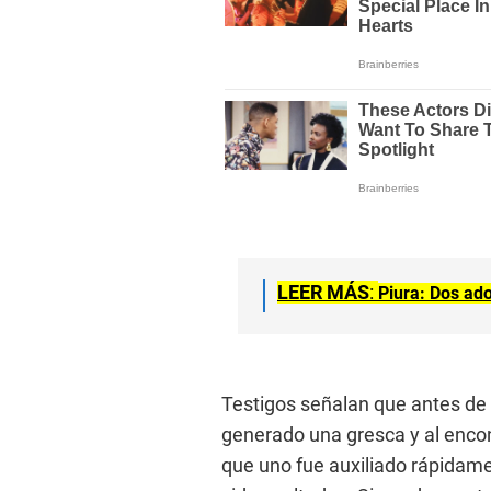
LEER MÁS
:
Piura: Dos ad
Testigos señalan que antes de c
generado una gresca y al encon
que uno fue auxiliado rápidam