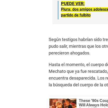
PUEDE VER:
Piura: dos amigos adolesce
partido de fulbito
Según testigos habrían sido tr
pudo salir, mientras que los ot
perecieron ahogados.
Hasta el momento, el cuerpo de
Mechato que ya fue rescatado,
encuentra desaparecida. Los r
la búsqueda del cuerpo de la o