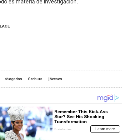
odo es materia de investigación.
NLACE
ahogados
Sechura
jóvenes