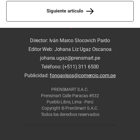
Siguiente artículo
Director: Iván Marco Slocovich Pardo
Editor Web: Johana Liz Ugaz Oscanoa
johana.ugaz@prensmart.pe
Teléfono: (+511) 311 6500
Publicidad:
fonoavisos@comercio.com.pe
PRENSMART S.A.C.
Prensmart Calle Paracas #532
Pueblo Libre, Lima - Perú
Copyright © PrenSmart S.A.C.
Todos los derechos reservados