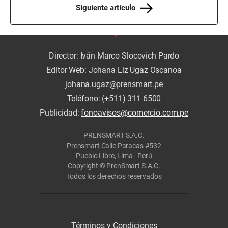
Siguiente artículo
Director: Iván Marco Slocovich Pardo
Editor Web: Johana Liz Ugaz Oscanoa
johana.ugaz@prensmart.pe
Teléfono: (+511) 311 6500
Publicidad:
fonoavisos@comercio.com.pe
PRENSMART S.A.C.
Prensmart Calle Paracas #532
Pueblo Libre, Lima - Perú
Copyright © PrenSmart S.A.C.
Todos los derechos reservados
Términos y Condiciones