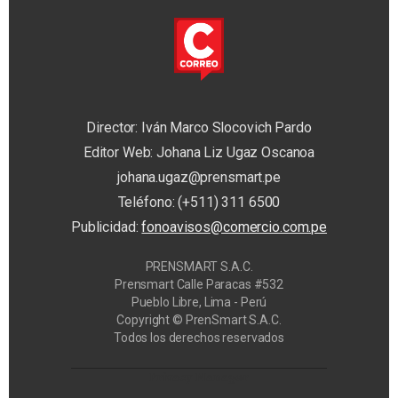
Director: Iván Marco Slocovich Pardo
Editor Web: Johana Liz Ugaz Oscanoa
johana.ugaz@prensmart.pe
Teléfono: (+511) 311 6500
Publicidad:
fonoavisos@comercio.com.pe
PRENSMART S.A.C.
Prensmart Calle Paracas #532
Pueblo Libre, Lima - Perú
Copyright © PrenSmart S.A.C.
Todos los derechos reservados
Privacy Manager