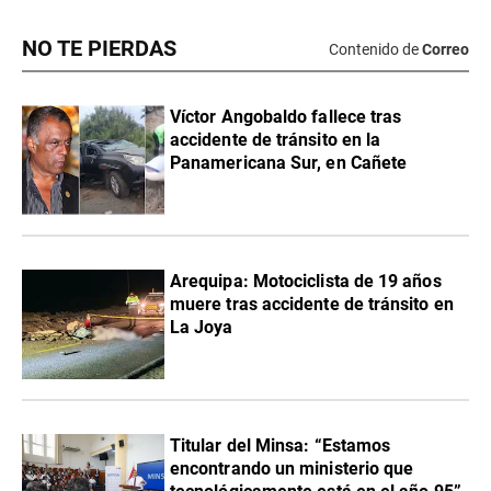
NO TE PIERDAS
Contenido de
Correo
Víctor Angobaldo fallece tras
accidente de tránsito en la
Panamericana Sur, en Cañete
Arequipa: Motociclista de 19 años
muere tras accidente de tránsito en
La Joya
Titular del Minsa: “Estamos
encontrando un ministerio que