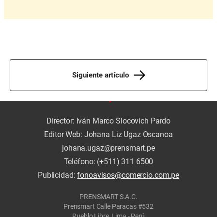
Siguiente artículo
Director: Iván Marco Slocovich Pardo
Editor Web: Johana Liz Ugaz Oscanoa
johana.ugaz@prensmart.pe
Teléfono: (+511) 311 6500
Publicidad:
fonoavisos@comercio.com.pe
PRENSMART S.A.C.
Prensmart Calle Paracas #532
Pueblo Libre, Lima - Perú