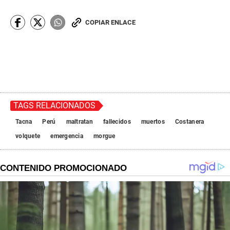
COPIAR ENLACE
TAGS RELACIONADOS
Tacna
Perú
maltratan
fallecidos
muertos
Costanera
volquete
emergencia
morgue