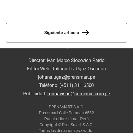
Siguiente artículo
Director: Iván Marco Slocovich Pardo
Editor Web: Johana Liz Ugaz Oscanoa
johana.ugaz@prensmart.pe
Teléfono: (+511) 311 6500
Publicidad:
fonoavisos@comercio.com.pe
PRENSMART S.A.C.
Prensmart Calle Paracas #532
Pueblo Libre, Lima - Perú
Copyright © PrenSmart S.A.C.
Todos los derechos reservados