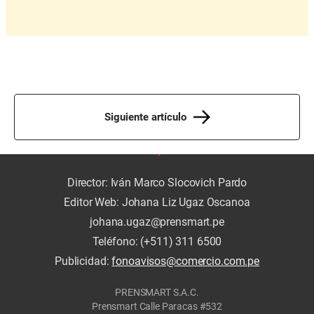
Siguiente artículo
Director: Iván Marco Slocovich Pardo
Editor Web: Johana Liz Ugaz Oscanoa
johana.ugaz@prensmart.pe
Teléfono: (+511) 311 6500
Publicidad:
fonoavisos@comercio.com.pe
PRENSMART S.A.C.
Prensmart Calle Paracas #532