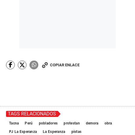
e
,
4
3
s
e
c
o
n
d
s
COPIAR ENLACE
TAGS RELACIONADOS
Tacna
Perú
pobladores
protestan
demora
obra
PJ La Esperanza
La Esperanza
pistas