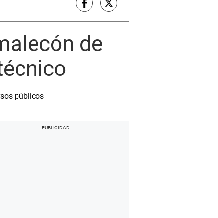
 malecón de
técnico
rsos públicos