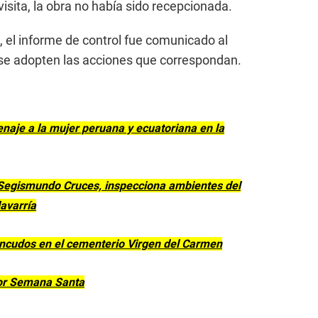
visita, la obra no había sido recepcionada.
, el informe de control fue comunicado al
 se adopten las acciones que correspondan.
aje a la mujer peruana y ecuatoriana en la
Segismundo Cruces, inspecciona ambientes del
avarría
ncudos en el cementerio Virgen del Carmen
por Semana Santa