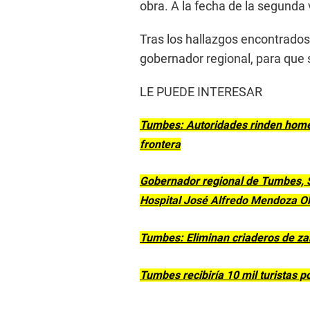
obra. A la fecha de la segunda 
Tras los hallazgos encontrados
gobernador regional, para que
LE PUEDE INTERESAR
Tumbes: Autoridades rinden homen
frontera
Gobernador regional de Tumbes, 
Hospital José Alfredo Mendoza Ol
Tumbes: Eliminan criaderos de za
Tumbes recibiría 10 mil turistas 