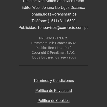
Director: Iván Marco Slocovich Pardo
Editor Web: Johana Liz Ugaz Oscanoa
johana.ugaz@prensmart.pe
Teléfono: (+511) 311 6500
Publicidad:
fonoavisos@comercio.com.pe
PRENSMART S.A.C.
Prensmart Calle Paracas #532
Pueblo Libre, Lima - Perú
Copyright © PrenSmart S.A.C.
Todos los derechos reservados
Términos y Condiciones
Política de Privacidad
Politica de Cookies