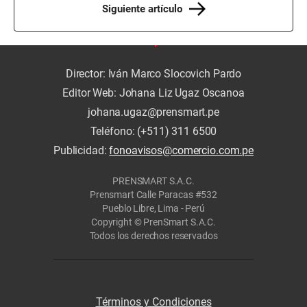
Siguiente artículo
Director: Iván Marco Slocovich Pardo
Editor Web: Johana Liz Ugaz Oscanoa
johana.ugaz@prensmart.pe
Teléfono: (+511) 311 6500
Publicidad:
fonoavisos@comercio.com.pe
PRENSMART S.A.C.
Prensmart Calle Paracas #532
Pueblo Libre, Lima - Perú
Copyright © PrenSmart S.A.C.
Todos los derechos reservados
Términos y Condiciones