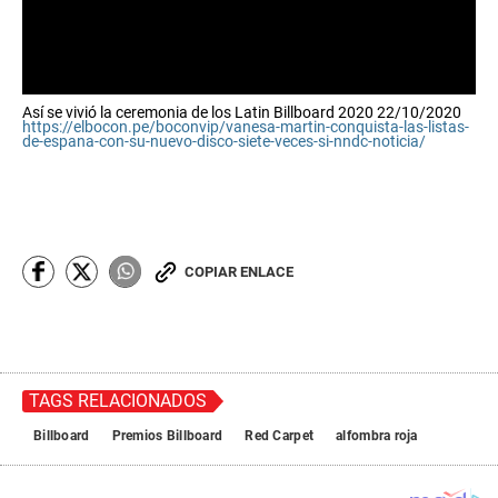
0
Así se vivió la ceremonia de los Latin Billboard 2020 22/10/2020
s
https://elbocon.pe/boconvip/vanesa-martin-conquista-las-listas-
e
de-espana-con-su-nuevo-disco-siete-veces-si-nndc-noticia/
c
o
n
d
s
o
f
COPIAR ENLACE
0
s
e
c
o
n
d
TAGS RELACIONADOS
s
Billboard
Premios Billboard
Red Carpet
alfombra roja