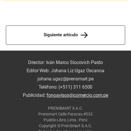
Siguiente artículo
Director: Iván Marco Slocovich Pardo
Editor Web: Johana Liz Ugaz Oscanoa
johana.ugaz@prensmart.pe
Teléfono: (+511) 311 6500
Publicidad:
fonoavisos@comercio.com.pe
PRENSMART S.A.C.
Prensmart Calle Paracas #532
Pueblo Libre, Lima - Perú
Copyright © PrenSmart S.A.C.