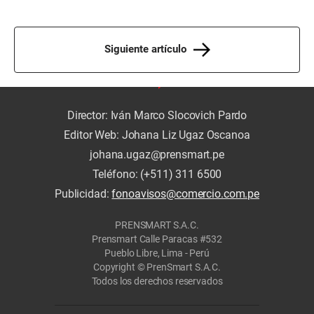
Siguiente artículo
Director: Iván Marco Slocovich Pardo
Editor Web: Johana Liz Ugaz Oscanoa
johana.ugaz@prensmart.pe
Teléfono: (+511) 311 6500
Publicidad:
fonoavisos@comercio.com.pe
PRENSMART S.A.C.
Prensmart Calle Paracas #532
Pueblo Libre, Lima - Perú
Copyright © PrenSmart S.A.C.
Todos los derechos reservados